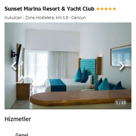
Sunset Marina Resort & Yacht Club
Kukulcan - Zona Hostelera, km 5.8 - Cancun
Önceki
Sonra
1
/ 25
Hizmetler
Genel