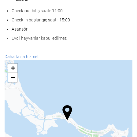
Check-out bitiş saati: 11:00
Check-in başlangıç saati: 15:00
Asansör
Evcil hayvanlar kabul edilmez
KarÅÄ±lama hizmetleri
Daha fazla hizmet
24-saat açık resepsiyon
+
Bagaj muhafazası
−
Yiyecek ve içecek
À la carte restoran
Bar
Havuz