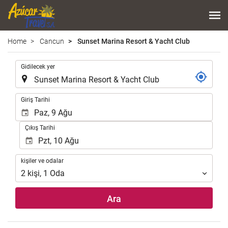
Home
Cancun
Sunset Marina Resort & Yacht Club
.
Gidilecek yer
.
Giriş Tarihi
Çıkış Tarihi
kişiler
kişiler ve odalar
ve
2
kişi
,
1
Oda
odalar
Ara