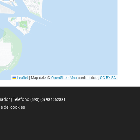
Leaflet
|
Map data ©
OpenStreetMap
contributors,
CC-BY-SA
uador | Telefono
(593) (0) 984962881
ne dei cookies