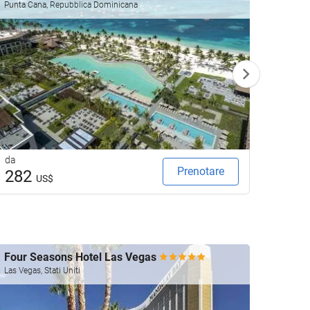
Allin
Punta Cana, Repubblica Dominicana
Punta C
da
da
Prenotare
282
19
US$
Four Seasons Hotel Las Vegas
Las A
Las Vegas, Stati Uniti
Valenci