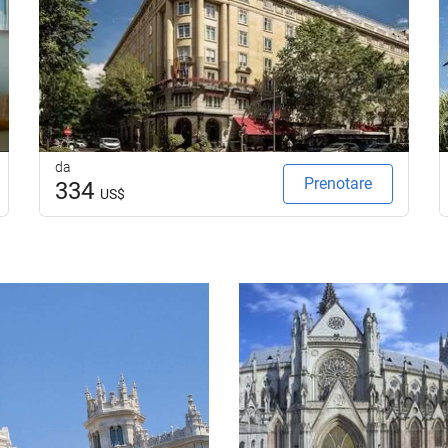
da
Prenotare
334
US$