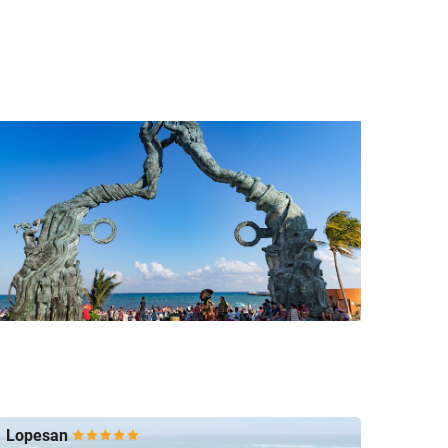
Lopesan
Royal