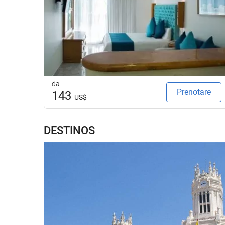
da
Prenotare
143
US$
DESTINOS