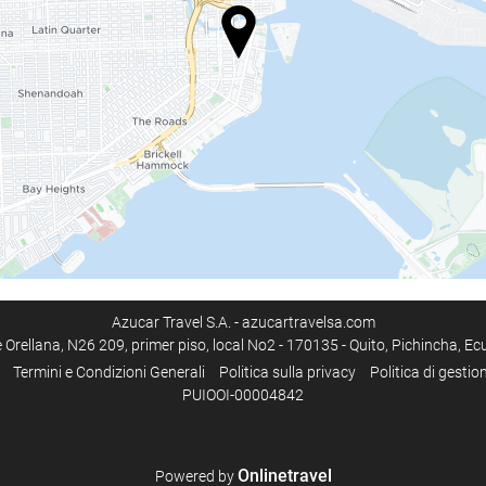
Azucar Travel S.A. - azucartravelsa.com
rellana, N26 209, primer piso, local No2 - 170135 - Quito, Pichincha, Ec
Termini e Condizioni Generali
Politica sulla privacy
Politica di gestio
PUIOOI-00004842
Onlinetravel
Powered by