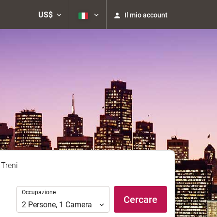
US$
Il mio account
Treni
Occupazione
Occupazione
Cercare
2
Persone
,
1
Camera