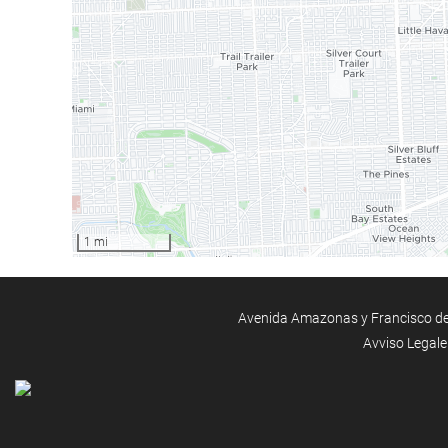
1 mi
Avenida Amazonas y Francisco de O
Avviso Legale