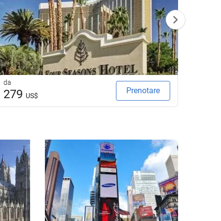
da
da
Prenotare
279
17
US$