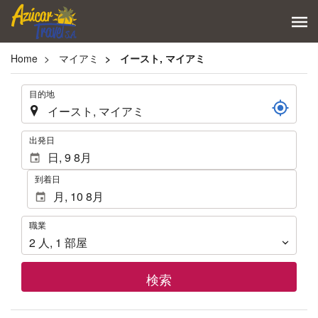
Home
マイアミ
イースト, マイアミ
.
目的地
.
出発日
到着日
職
職業
業
2
人
,
1
部屋
検索