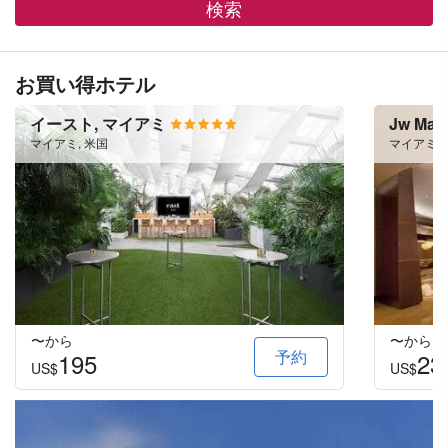
検索
お買い得ホテル
イースト, マイアミ
Jw Marr
マイアミ, 米国
マイアミ, 
〜から
〜から
予約
195
23
US$
US$